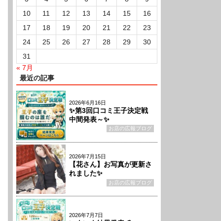
10
11
12
13
14
15
16
17
18
19
20
21
22
23
24
25
26
27
28
29
30
31
« 7月
最近の記事
2026年6月16日
✨第3回口コミ王子決定戦
中間発表～✨
お店の広報ブログ
2026年7月15日
【花さん】お写真が更新さ
れました✨
お店の広報ブログ
2026年7月7日