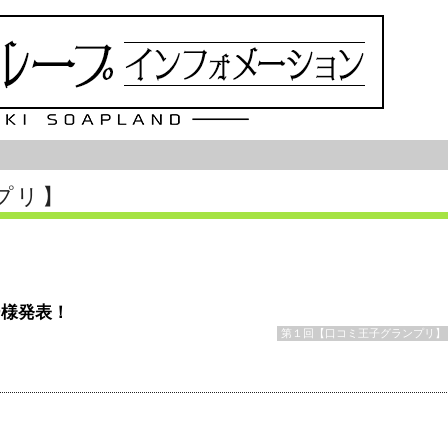
プリ】
ー様発表！
第１回【口コミ王子グランプリ】