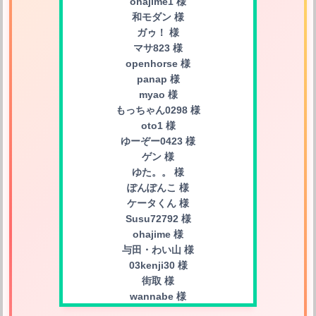
ohajime1 様
和モダン 様
ガゥ！ 様
マサ823 様
openhorse 様
panap 様
myao 様
もっちゃん0298 様
oto1 様
ゆーぞー0423 様
ゲン 様
ゆた。。 様
ぽんぽんこ 様
ケータくん 様
Susu72792 様
ohajime 様
与田・わい山 様
03kenji30 様
街取 様
wannabe 様